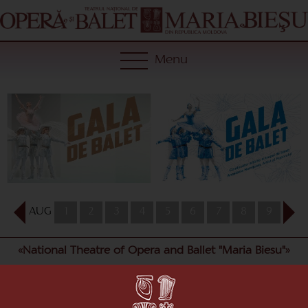
Menu
AUG
1
2
3
4
5
6
7
8
9
10
«National Theatre of Opera and Ballet "Maria Biesu"»