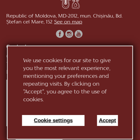
Republic of Moldova, MD-2012, mun. Chișinău, Bd.
Ștefan cel Mare, 152
See on map
Contacts:
General Direction:
+373 (22) 244 163
We use cookies for our site to give
Ticket office:
+373 (22) 245 104
you the most relevant experience,
E-mail:
infotnob2@gmail.com
mentioning your preferences and
repeating visits. By clicking on
"Accept", you agree to the use of
cookies.
Cookie settings
Accept