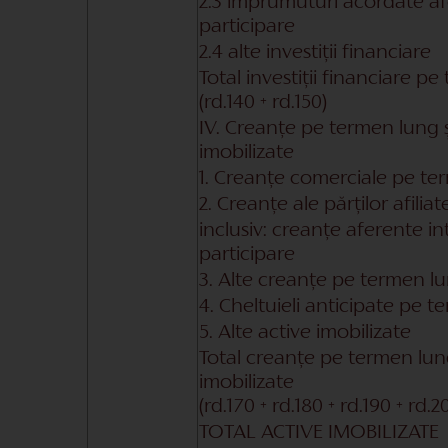
2.3 împrumuturi acordate af
participare
2.4 alte investiții financiare
Total investiții financiare p
(rd.140 + rd.150)
IV. Creanțe pe termen lung ș
imobilizate
1. Creanțe comerciale pe te
2. Creanțe ale părților afili
inclusiv: creanțe aferente in
participare
3. Alte creanțe pe termen l
4. Cheltuieli anticipate pe 
5. Alte active imobilizate
Total creanțe pe termen lung
imobilizate
(rd.170 + rd.180 + rd.190 + rd.2
TOTAL ACTIVE IMOBILIZATE