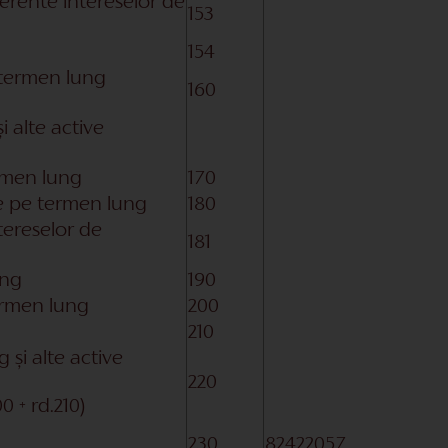
erente intereselor de
153
154
e termen lung
160
i alte active
rmen lung
170
ate pe termen lung
180
tereselor de
181
ung
190
termen lung
200
210
 și alte active
220
00 + rd.210)
230
82422057