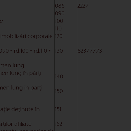
086
2227
090
te
100
110
imobilizări corporale
120
090 + rd.100 + rd.110 +
130
82377773
termen lung
rmen lung în părți
140
rmen lung în părți
150
pație deținute în
151
ilor afiliate
152