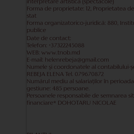
interpretare artistica (spectacole
)
Forma de proprietate:
12, Proprietatea d
stat
Forma organizatorico-juridică:
880, Instit
publice
Date de contact:
Telefon:
+37322245088
WEB:
www.tnob.md
E-mail:
helenrebeja
@g
mail.com
Numele și coordonatele al contabilului-ș
REBEJA ELENA
Tel.
079670872
Numărul mediu al salariaților în perioad
gestiune:
485
persoane.
Persoanele responsabile de semnarea situ
financiare*
DOHOTARU NICOLAE