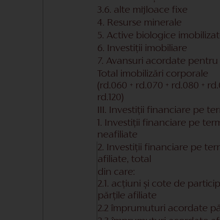
3.6. alte mijloace fixe
4. Resurse minerale
5. Active biologice imobiliza
6. Investiții imobiliare
7. Avansuri acordate pentru 
Total imobilizări corporale
(rd.060 + rd.070 + rd.080 + rd.
rd.120)
III. Investiții financiare pe 
1. Investiții financiare pe te
neafiliate
2. Investiții financiare pe te
afiliate, total
din care:
2.1. acțiuni și cote de partici
părțile afiliate
2.2 împrumuturi acordate părț