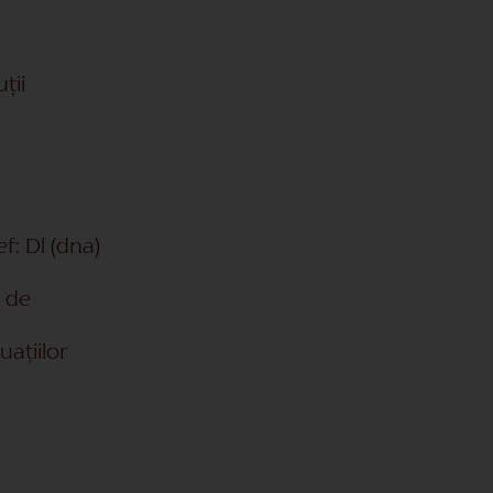
e
uţii
ef:
Dl (dna)
a de
ațiilor