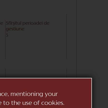
de
Sfîrșitul perioadei de
gestiune
5
48889
ence, mentioning your
e to the use of cookies.