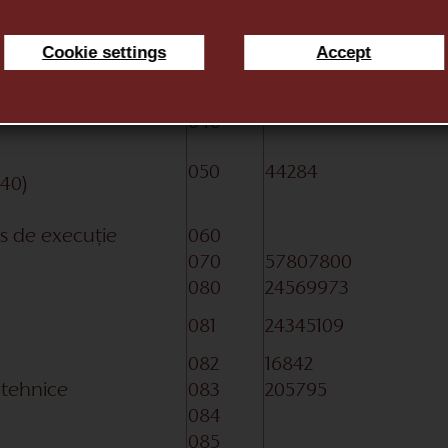
ri de protecție
022
2339
023
Cookie settings
Accept
ale
024
41945
030
imobilizări
040
050
44284
040)
urs de execuție
060
070
57807800
080
24569973
081
24345109
082
16842
i tehnice
083
205795
084
085