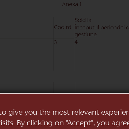
Anexa 1
Sold la
Cod rd.
Începutul perioadei 
gestiune
4
3
 curs de execuție
010
 exploatare, total
020
44284
 to give you the most relevant experi
021
sits. By clicking on "Accept", you agre
ci