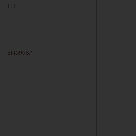
1113
81459987