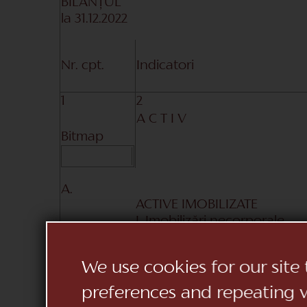
BILANŢUL
la
31.12.2022
Nr. cpt.
Indicatori
1
2
A C T I V
Bitmap
A.
ACTIVE IMOBILIZATE
I. Imobilizări necorporale
1. Imobilizări necorporale în
2. Imobilizări necorporale în
We use cookies for our site
din care:
preferences and repeating vi
2.1. concesiuni, licențe și măr