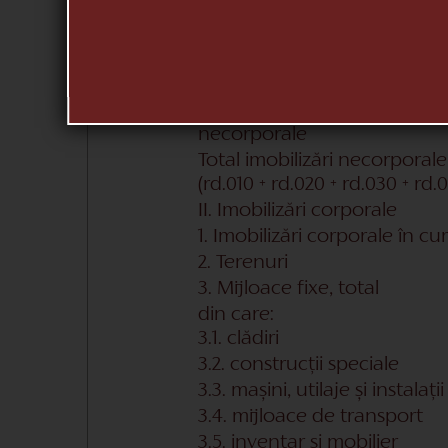
2.2. drepturi de autor și titlu
2.3. programe informatice
2.4. alte imobilizări necorpor
3. Fond comercial
4. Avansuri acordate pentru 
necorporale
Total imobilizări necorporale
(rd.010 + rd.020 + rd.030 + rd.
II. Imobilizări corporale
1. Imobilizări corporale în c
2. Terenuri
3. Mijloace fixe, total
din care:
3.1. clădiri
3.2. construcții speciale
3.3. mașini, utilaje și instalați
3.4. mijloace de transport
3.5. inventar și mobilier