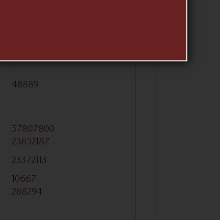
48889
48889
57807800
23652187
23372113
10667
268294