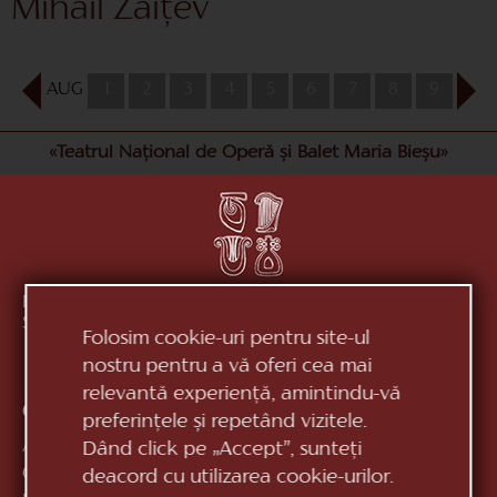
Mihail Zaițev
AUG
1
2
3
4
5
6
7
8
9
10
«Teatrul Național de Operă și Balet Maria Bieșu»
Republica Moldova, MD-2012, mun. Chișinău, Bd.
Ștefan cel Mare, 152
vezi pe hartă
Folosim cookie-uri pentru site-ul
nostru pentru a vă oferi cea mai
relevantă experiență, amintindu-vă
Contacte:
preferințele și repetând vizitele.
Anticamera:
+373 (22) 244 163
Dând click pe „Accept”, sunteți
Casa de bilete:
+373 (22) 24 51 04
deacord cu utilizarea cookie-urilor.