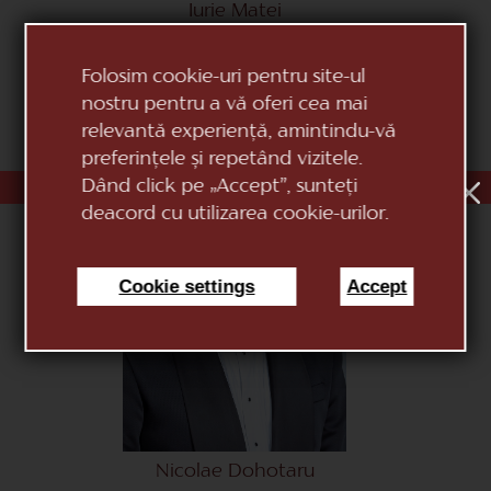
Iurie Matei
PRIM DIRIJOR
Folosim cookie-uri pentru site-ul
nostru pentru a vă oferi cea mai
relevantă experiență, amintindu-vă
preferințele și repetând vizitele.
Dând click pe „Accept”, sunteți
deacord cu utilizarea cookie-urilor.
Cookie settings
Accept
Nicolae Dohotaru