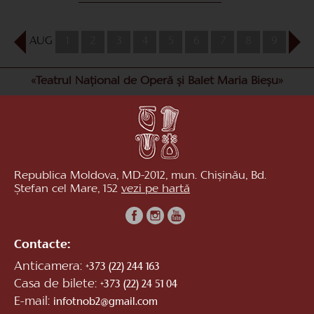
AUG
1
2
3
4
5
6
7
8
9
10
«Teatrul Național de Operă și Balet Maria Bieșu»
Republica Moldova, MD-2012, mun. Chișinău, Bd.
Ștefan cel Mare, 152
vezi pe hartă
Contacte:
Anticamera:
+373 (22) 244 163
Casa de bilete:
+373 (22) 24 51 04
E-mail:
infotnob2@gmail.com