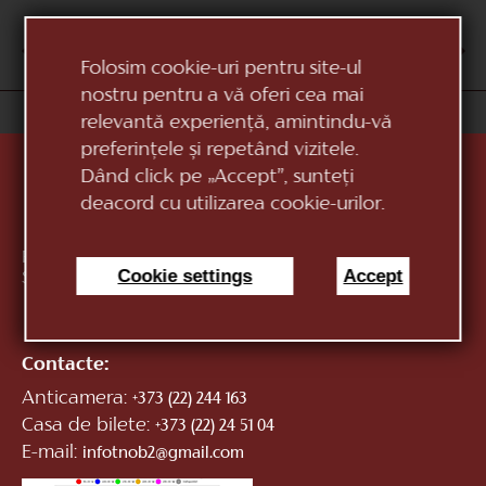
AUG
1
2
3
4
5
6
7
8
9
10
Folosim cookie-uri pentru site-ul
nostru pentru a vă oferi cea mai
«Teatrul Național de Operă și Balet Maria Bieșu»
relevantă experiență, amintindu-vă
preferințele și repetând vizitele.
Dând click pe „Accept”, sunteți
deacord cu utilizarea cookie-urilor.
Republica Moldova, MD-2012, mun. Chișinău, Bd.
Cookie settings
Accept
Ștefan cel Mare, 152
vezi pe hartă
Contacte:
Anticamera:
+373 (22) 244 163
Casa de bilete:
+373 (22) 24 51 04
E-mail:
infotnob2@gmail.com