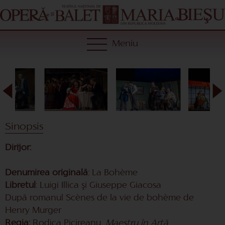
Meniu
Sinopsis
Dirijor:
Denumirea originală
: La Bohème
Libretul
: Luigi Illica şi Giuseppe Giacosa
După romanul Scènes de la vie de bohème de
Henry Murger
Regia:
Rodica Picireanu,
Maestru în Artă