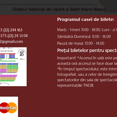
«Teatrul Național de Operă și Balet Maria Bieșu»
Programul casei de bilete:
Marți - Vineri: 11:00 - 18:00; Luni - zi 
3 (22) 244 163
+373 (22) 24 51 04
Sâmbătă-Duminică: 11.00 - 16.00
b2@gmail.com
Pauză de masă: 13:00 - 14:00
Prețul biletelor pentru specta
Important! *Accesul în sală este p
această oră accesul se face doar la 
*În timpul spectacolului, este inte
fotografiat, sau a celor de înregis
spectatorilor din sala de spectacol
reprezentaţiile TNOB.