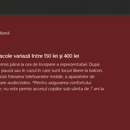
liberă
cole variază între 150 lei și 400 lei
ermis până la ora de începere a reprezentaţiei. După
pauză sau în cazul în care sunt locuri libere la balcon.
rzisă folosirea telefoanelor mobile, a aparatelor de
trare audio/video. *Pentru asigurarea confortului
e, nu este permis accesul copiilor sub vârsta de 7 ani la