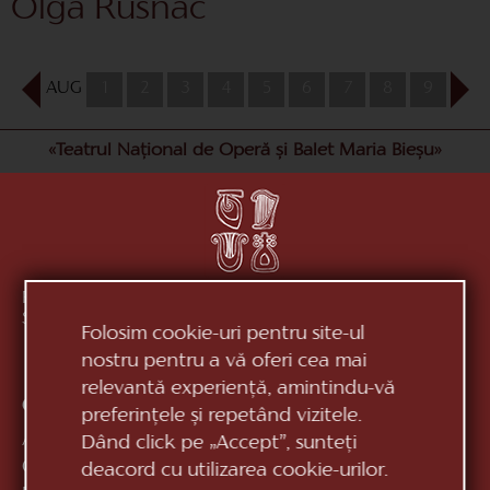
Olga Rusnac
AUG
1
2
3
4
5
6
7
8
9
10
«Teatrul Național de Operă și Balet Maria Bieșu»
Republica Moldova, MD-2012, mun. Chișinău, Bd.
Ștefan cel Mare, 152
vezi pe hartă
Folosim cookie-uri pentru site-ul
nostru pentru a vă oferi cea mai
relevantă experiență, amintindu-vă
Contacte:
preferințele și repetând vizitele.
Anticamera:
+373 (22) 244 163
Dând click pe „Accept”, sunteți
Casa de bilete:
+373 (22) 24 51 04
deacord cu utilizarea cookie-urilor.