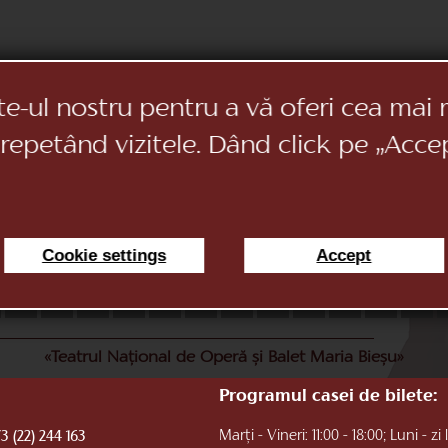
te-ul nostru pentru a vă oferi cea mai 
 repetând vizitele. Dând click pe „Acce
Cookie settings
Accept
11
12
13
14
15
16
17
18
19
20
21
22
«Teatrul Național de Operă și Balet Maria Bieșu»
Programul casei de bilete:
Marți - Vineri: 11:00 - 18:00; Luni - zi 
3 (22) 244 163