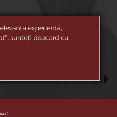
relevantă experiență,
pt”, sunteți deacord cu
23
24
25
26
27
28
29
30
31
SEP
1
2
3
liberă