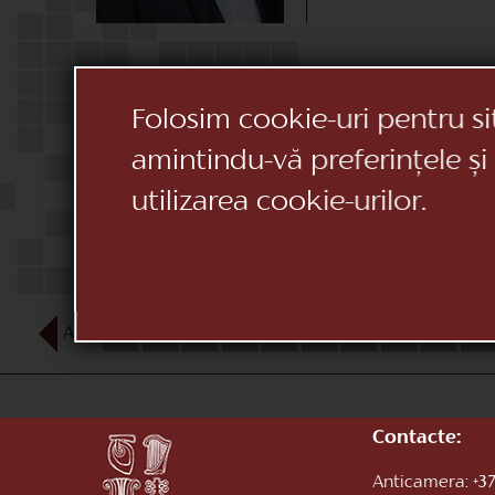
Folosim cookie-uri pentru si
amintindu-vă preferințele și
utilizarea cookie-urilor.
AUG
1
2
3
4
5
6
7
8
9
10
Contacte:
Anticamera:
+37