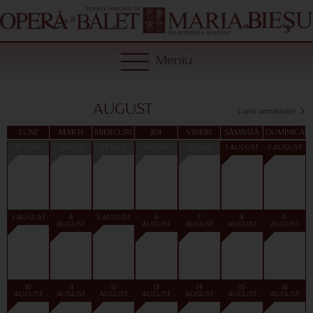
Meniu
AUGUST
Luna următoare
LUNI
MARȚI
MIERCURI
JOI
VINERI
SÂMBĂTĂ
DUMINICĂ
27 IULIE
28 IULIE
29 IULIE
30 IULIE
31 IULIE
1 AUGUST
2 AUGUST
3 AUGUST
4
5 AUGUST
6
7
8
9
AUGUST
AUGUST
AUGUST
AUGUST
AUGUST
10
11
12
13
14
15
16
AUGUST
AUGUST
AUGUST
AUGUST
AUGUST
AUGUST
AUGUST