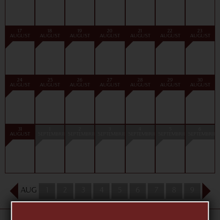
17
18
19
20
21
22
23
AUGUST
AUGUST
AUGUST
AUGUST
AUGUST
AUGUST
AUGUST
24
25
26
27
28
29
30
AUGUST
AUGUST
AUGUST
AUGUST
AUGUST
AUGUST
AUGUST
31
1
2
3
4
5
6
AUGUST
SEPTEMBRIE
SEPTEMBRIE
SEPTEMBRIE
SEPTEMBRIE
SEPTEMBRIE
SEPTEMBRIE
AUG
1
2
3
4
5
6
7
8
9
10
«Teatrul Național de Operă și Balet Maria Bieșu»