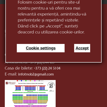
Folosim cookie-uri pentru site-ul
nostru pentru a vă oferi cea mai
relevantă experiență, amintindu-vă
preferințele și repetând vizitele.
Dând click pe „Accept”, sunteți
Republica Moldova, MD-2012, mun. Chișinău, Bd.
deacord cu utilizarea cookie-urilor.
Ștefan cel Mare, 152
vezi pe hartă
Cookie settings
Accept
Contacte:
Anticamera:
+373 (22) 244 163
Casa de bilete:
+373 (22) 24 51 04
E-mail:
infotnob2@gmail.com