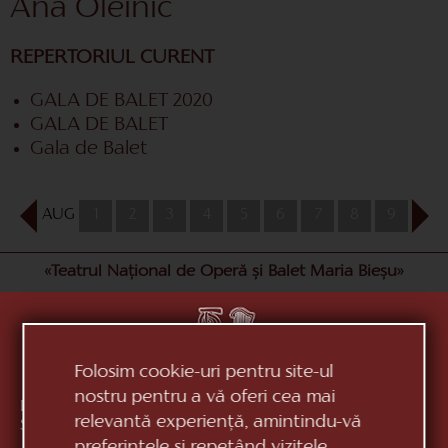
Ana Oleinic
REPERTORIUL CURENT
GALA DE BALET 2020
GALA DE BALET
Gala de Balet
AUG
1
2
3
4
5
6
7
8
9
10
«Teatrul Național de Operă și Balet Maria Bieșu»
Folosim cookie-uri pentru site-ul
nostru pentru a vă oferi cea mai
Republica Moldova, MD-2012, mun. Chișinău, Bd.
relevantă experiență, amintindu-vă
Ștefan cel Mare, 152
vezi pe hartă
preferințele și repetând vizitele.