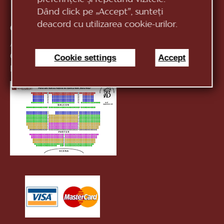
Dând click pe „Accept”, sunteți
deacord cu utilizarea cookie-urilor.
Contacte:
Anticamera:
+373 (22) 244 163
Cookie settings
Accept
Casa de bilete:
+373 (22) 24 51 04
E-mail:
infotnob2@gmail.com