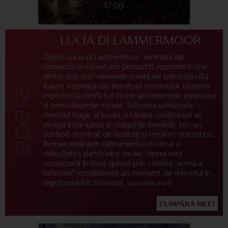
17:00
LUCIA DI LAMMERMOOR
Opera Lucia di Lammermoor, semnată de
compozitorul Gaetano Donizetti, reprezintă una
dintre cele mai valoroase creații ale belcanto-ului
italian. Inspirată din literatura romantică, lucrarea
explorează conflictul dintre sentimentele autentice
și constrângerile sociale. Acțiunea urmărește
destinul tragic al Luciei, o tânără constrânsă să
aleagă între iubire și obligațiile familiale, într-un
context dominat de rivalități și tensiuni dramatice.
Remarcabilă prin rafinamentul muzical și
dificultatea partiturilor vocale, opera este
consacrată în mod special prin celebra „scenă a
nebuniei”, considerată un moment de referință în
repertoriul liric universal.
vezi mai mult
CUMPĂRĂ BILET