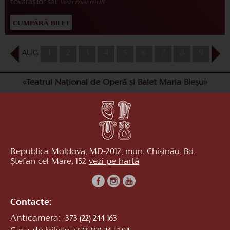
tovarășilor săi.
vezi mai mult
CUMPĂRĂ BILET
AUG
1
2
3
4
5
6
7
8
9
10
«Teatrul Național de Operă și Balet Maria Bieșu»
Republica Moldova, MD-2012, mun. Chișinău, Bd.
Ștefan cel Mare, 152
vezi pe hartă
Contacte:
Anticamera:
+373 (22) 244 163