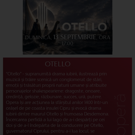
13 SEPTEMBRIE
DUMINICĂ,
, ORA
17:00
OTELLO
“Otello” - supranumită drama iubirii, ilustrează prin
muzică și trăire scenică un conglomerat de stări,
emoții și trăsături proprii naturii umane și atribuite
personajelor shakespeariene: dragoste, onoare,
credință, gelozie, răzbunare, succes, ură, putere.
Opera își are acțiunea la sfârșitul anilor 1400 într-un
orășel de pe coasta insulei Cipru și evocă drama
iubirii dintre maurul Otello și frumoasa Desdemona.
Încercarea perfidă a lui Iago de a-i despărți pe cei
doi și de a-l îndepărta de la conducere pe Otello,
guvernatorul Ciprului, pentru a-i lua locul, se