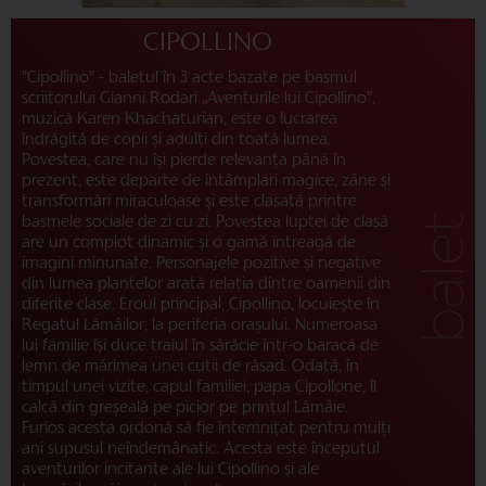
CIPOLLINO
”Cipollino” - baletul în 3 acte bazate pe basmul
scriitorului Gianni Rodari „Aventurile lui Cipollino”,
muzică Karen Khachaturian, este o lucrarea
îndrăgită de copii și adulți din toată lumea.
Povestea, care nu își pierde relevanța până în
prezent, este departe de întâmplări magice, zâne și
transformări miraculoase și este clasată printre
basmele sociale de zi cu zi. Povestea luptei de clasă
are un complot dinamic și o gamă întreagă de
imagini minunate. Personajele pozitive și negative
din lumea plantelor arată relația dintre oamenii din
diferite clase. Eroul principal, Cipollino, locuiește în
Regatul Lămâilor, la periferia orașului. Numeroasa
lui familie își duce traiul în sărăcie într-o baracă de
lemn de mărimea unei cutii de răsad. Odată, în
timpul unei vizite, capul familiei, papa Cipollone, îl
calcă din greșeală pe picior pe prințul Lămâie.
Furios acesta ordonă să fie întemnițat pentru mulți
ani supusul neîndemânatic. Acesta este începutul
aventurilor incitante ale lui Cipollino și ale