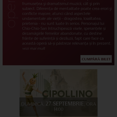
frumuseţea şi dramatismul muzicii, cât şi prin
subiect. Diferenţa de mentalitate poate crea erori şi
conflicte majore, atunci când aspectele
undamentale ale vieţii - dragostea, loialitatea,
prietenia - nu sunt luate în serios. Personajul lui
Chio-Chio-San întruchipează visele, speranțele și
dezamăgirile femeilor abandonate, cu destine
frânte de suferință și deziluzii, fapt care face ca
această operă să-și păstreze relevanța și în prezent.
vezi mai mult
CUMPĂRĂ BILET
27 SEPTEMBRIE
DUMINICĂ,
, ORA
14:00