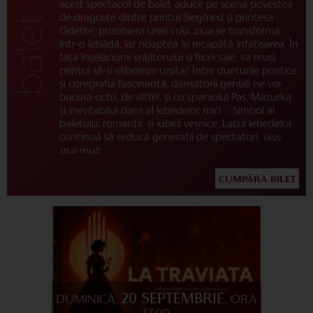
acest spectacol de balet aduce pe scenă povestea
de dragoste dintre prințul Siegfried și prințesa
Odette, prizoniera unei vrăji: ziua se transformă
într-o lebădă, iar noaptea își recapătă înfățișarea. În
fața înșelăciunii vrăjitorului și fiicei sale, va reuși
prințul să-și elibereze ursita? Între dueturile poetice
și coregrafia fascinantă, dansatorii geniali ne vor
bucura ochii, de altfel, și cu spaniolul Pas, Mazurka
și inevitabilul dans al lebedelor mici ... Simbol al
baletului romantic și iubirii veșnice, Lacul lebedelor
continuă să seducă generații de spectatori.
vezi
mai mult
CUMPĂRĂ BILET
20 SEPTEMBRIE
DUMINICĂ,
, ORA