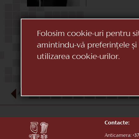
Folosim cookie-uri pentru si
amintindu-vă preferințele și
utilizarea cookie-urilor.
AUG
1
2
3
4
5
6
7
8
9
10
Contacte:
Anticamera:
+37