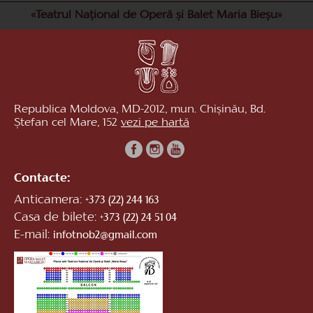
«Teatrul Național de Operă și Balet Maria Bieșu»
Republica Moldova, MD-2012, mun. Chișinău, Bd.
Ștefan cel Mare, 152
vezi pe hartă
Contacte:
Anticamera:
+373 (22) 244 163
Casa de bilete:
+373 (22) 24 51 04
E-mail:
infotnob2@gmail.com