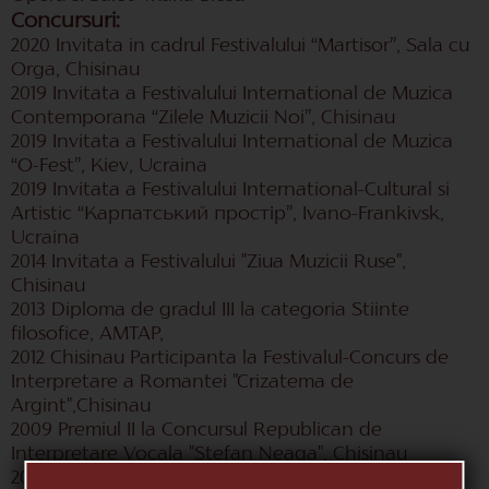
Concursuri:
2020 Invitata in cadrul Festivalului “Martisor”, Sala cu
Orga, Chisinau
2019 Invitata a Festivalului International de Muzica
Contemporana “Zilele Muzicii Noi”, Chisinau
2019 Invitata a Festivalului International de Muzica
“O-Fest”, Kiev, Ucraina
2019 Invitata a Festivalului International-Cultural si
Artistic “Карпатський простір”, Ivano-Frankivsk,
Ucraina
2014 Invitata a Festivalului "Ziua Muzicii Ruse",
Chisinau
2013 Diploma de gradul III la categoria Stiinte
filosofice, AMTAP,
2012 Chisinau Participanta la Festivalul-Concurs de
Interpretare a Romantei "Crizatema de
Argint",Chisinau
2009 Premiul II la Concursul Republican de
Interpretare Vocala "Stefan Neaga", Chisinau
2008 Premiul II la Concursul de muzica usoara "Ne