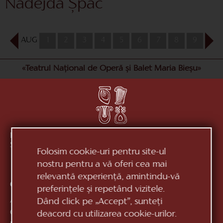
Nadejda Șpac
AUG
1
2
3
4
5
6
7
8
9
10
«Teatrul Național de Operă și Balet Maria Bieșu»
Republica Moldova, MD-2012, mun. Chișinău, Bd.
Ștefan cel Mare, 152
vezi pe hartă
Folosim cookie-uri pentru site-ul
nostru pentru a vă oferi cea mai
relevantă experiență, amintindu-vă
Contacte:
preferințele și repetând vizitele.
Anticamera:
+373 (22) 244 163
Dând click pe „Accept”, sunteți
Casa de bilete:
+373 (22) 24 51 04
deacord cu utilizarea cookie-urilor.