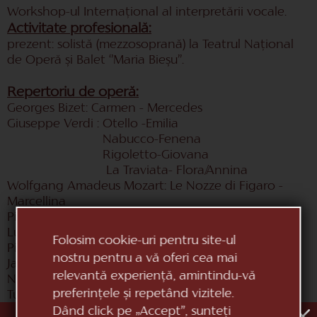
Workshop-ul Internațional al interpretării vocale.
Activitate profesională:
prezent: solistă (mezzosoprană) la Teatrul Național
de Operă și Balet ‘’Maria Bieșu’’.
Repertoriu de operă:
Georges Bizet: Carmen - Mercedes
Giuseppe Verdi : Otello -Emilia
Nabucco-Fenena
Rigoletto-Giovana
La Traviata- Flora/Annina
Wolfgang Amadeus Mozart: Le Nozze di Figaro -
Marcellina
Pietro Mascagni: Cavalleria Rusticana- Santuzza/
Lucia
Folosim cookie-uri pentru site-ul
Piotr Ceaikovski: Evgheni Oneghin-Larina
nostru pentru a vă oferi cea mai
Jacques Offenbach: Povestirile lui Hoffmann-
relevantă experiență, amintindu-vă
Nicklausse
preferințele și repetând vizitele.
Tudor Zgureanu: Decebal-Dochia
Dând click pe „Accept”, sunteți