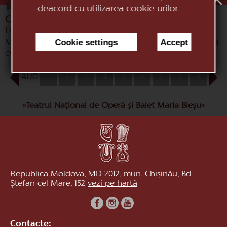
Turnee și colaborări:
deacord cu utilizarea cookie-urilor.
Colaborări
:Filarmonica Națională “Serghei
Lunchevici”; Orchestra Națională “TeleRadio-
Cookie settings
Accept
Moldova”; Biblioteca Națională “Salon muzical”; Sala
cu Orgă; Palatul Național “Nicolae Sulac”.
AUG
1
2
3
4
5
6
7
8
9
10
«Teatrul Național de Operă și Balet Maria Bieșu»
Republica Moldova, MD-2012, mun. Chișinău, Bd.
Ștefan cel Mare, 152
vezi pe hartă
Contacte: