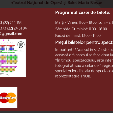
«Teatrul Național de Operă și Balet Maria Bieșu»
Programul casei de bilete:
Marți - Vineri: 11:00 - 18:00; Luni - zi 
3 (22) 244 163
+373 (22) 24 51 04
Sâmbătă-Duminică: 11.00 - 16.00
b2@gmail.com
Pauză de masă: 13:00 - 14:00
Prețul biletelor pentru specta
Important! *Accesul în sală este p
această oră accesul se face doar la 
*În timpul spectacolului, este inte
fotografiat, sau a celor de înregis
spectatorilor din sala de spectacol
reprezentaţiile TNOB.