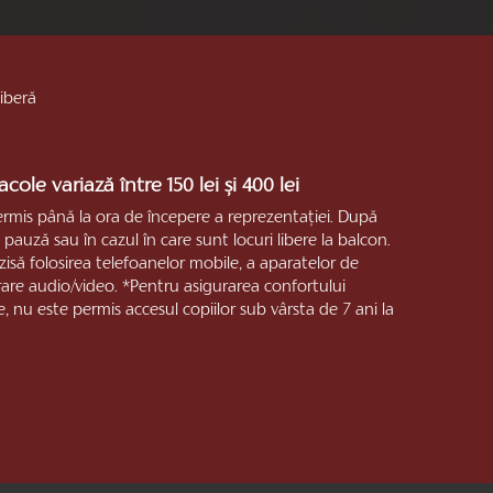
liberă
cole variază între 150 lei și 400 lei
ermis până la ora de începere a reprezentaţiei. După
pauză sau în cazul în care sunt locuri libere la balcon.
rzisă folosirea telefoanelor mobile, a aparatelor de
trare audio/video. *Pentru asigurarea confortului
e, nu este permis accesul copiilor sub vârsta de 7 ani la