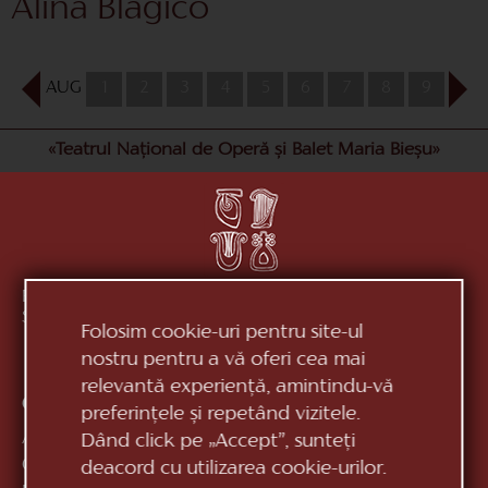
Alina Blagico
AUG
1
2
3
4
5
6
7
8
9
10
«Teatrul Național de Operă și Balet Maria Bieșu»
Republica Moldova, MD-2012, mun. Chișinău, Bd.
Ștefan cel Mare, 152
vezi pe hartă
Folosim cookie-uri pentru site-ul
nostru pentru a vă oferi cea mai
relevantă experiență, amintindu-vă
Contacte:
preferințele și repetând vizitele.
Anticamera:
+373 (22) 244 163
Dând click pe „Accept”, sunteți
Casa de bilete:
+373 (22) 24 51 04
deacord cu utilizarea cookie-urilor.