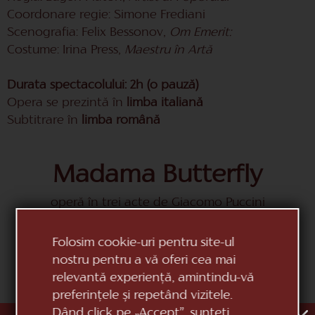
Coordonare regie: Simone Frediani
Scenografia: Felix Bessonov,
Om Emerit:
Costume: Irina Press,
Maestru în Artă
Durata spectacolului: 2h (o pauză)
Opera se prezintă în
limba italiană
Subtitrare în
limba română
Madama Butterfly
operă în trei acte de Giacomo Puccini
Folosim cookie-uri pentru site-ul
Joi
nostru pentru a vă oferi cea mai
24
relevantă experiență, amintindu-vă
preferințele și repetând vizitele.
Septembrie
Dând click pe „Accept”, sunteți