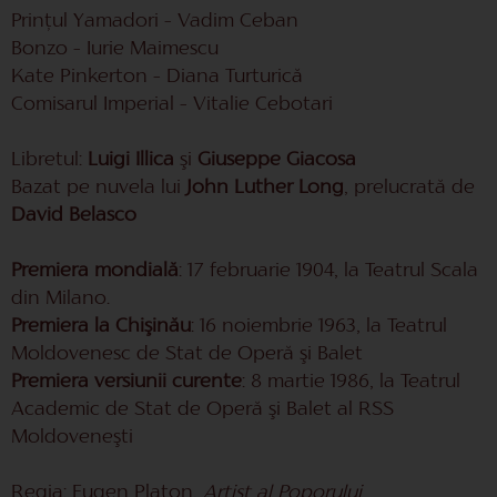
Prințul Yamadori – Vadim Ceban
Bonzo – Iurie Maimescu
Kate Pinkerton – Diana Turturică
Comisarul Imperial – Vitalie Cebotari
Libretul:
Luigi Illica
şi
Giuseppe Giacosa
Bazat pe nuvela lui
John Luther Long
, prelucrată de
David Belasco
Premiera mondială
: 17 februarie 1904, la Teatrul Scala
din Milano.
Premiera la Chişinău
: 16 noiembrie 1963, la Teatrul
Moldovenesc de Stat de Operă şi Balet
Premiera versiunii curente
: 8 martie 1986, la Teatrul
Academic de Stat de Operă şi Balet al RSS
Moldoveneşti
Regia: Eugen Platon,
Artist al Poporului