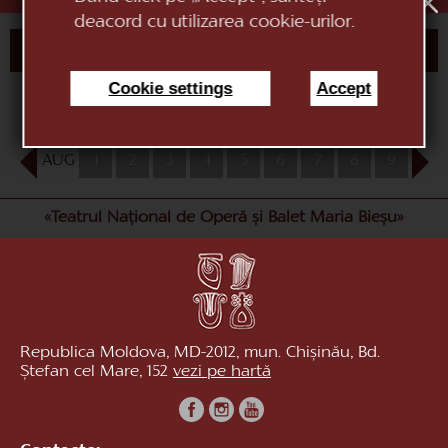
ora 18:30
deacord cu utilizarea cookie-urilor.
CUMPĂRĂ BILET
Cookie settings
Accept
AUG
1
2
3
4
5
6
7
8
9
10
«Teatrul Național de Operă și Balet Maria Bieșu»
Republica Moldova, MD-2012, mun. Chișinău, Bd.
Ștefan cel Mare, 152
vezi pe hartă