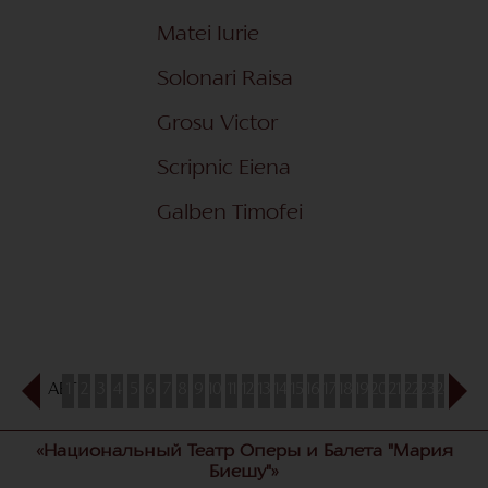
Matei Iurie
Solonari Raisa
Grosu Victor
Scripnic Eiena
Galben Timofei
АВГ
1
2
3
4
5
6
7
8
9
10
11
12
13
14
15
16
17
18
19
20
21
22
23
24
25
26
«Национальный Театр Оперы и Балета "Мария
Биешу"»