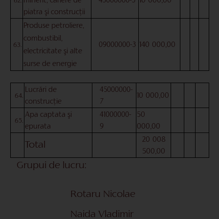
10
000,00
minerit, cariere de
43000000-3
62.
piatra şi construcţii
Produse petroliere,
combustibil,
140
000,00
09000000-3
63.
electricitate şi alte
surse de energie
Lucrări de
45000000-
10
000,00
64.
construcţie
7
50
Apa captata şi
41000000-
65.
000,00
epurata
9
20
008
Total
500,00
Grupui de lucru:
Rotaru Nicolae
Naida Vladimir