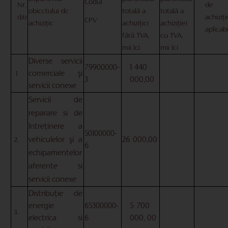
Codul
Nr.
de
obicctului dc
totală a
totală a
d/o
achiziţi
CPV
achiziţic
achiziţici
achiziţiei
aplicab
fără TVA,
cu TVA,
mii lci
mii lci
Diverse servicii
1
440
79900000-
comerciale şi
1
.
000,00
3
servicii conexe
Servicii de
reparare si de
întreţinere a
50100000-
26
000,00
vehiculelor şi a
2.
6
echipamentelor
aferente si
servicii conexe
Distribuţie de
5
700
energie
65300000-
3.
000
00
electrica si
6
,