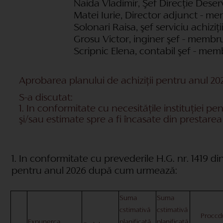
Naida Vladimir, Şef Direcţie Deser
Matei Iurie, Director adjunct - me
Solonari Raisa, şef serviciu achizi
Grosu Victor, inginer şef - membru
Scripnic Elena, contabil şef - mem
Aprobarea planului de achiziţii pentru anul 20
S-a discutat:
1. In conformitate cu necesităţile instituţiei p
şi/sau estimate spre a fi încasate din prestarea 
1. In conformitate cu prevederile H.G. nr. 1419 di
pentru anul 2026 după cum urmează:
Suma
Suma
cstimativă
cstimativă
Proccd
Expunerca
planificată
planificată