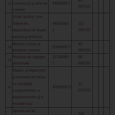
80
construcţii şi articole
44100000-1
32.
000,00
conexe
Scule, lacăte, chei,
balamale,
225
44500000-
33.
000,00
5
dispozitive de fixare,
lanţuri şi resorturi
40
Băuturi, tutun şi
15900000-7
34.
000,00
produse conexe
110
Produse de îngrijire
33700000-
35.
000,00
personală
7
Maşini, echipament
şi accesorii de birou,
cu excepţia
35
30100000-0
36.
000,00
computerelor, a
imprimantelor şi a
mobilierului
Aparaturâ de
200