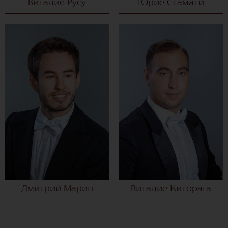
Виталие Русу
Юрие Стамати
Дмитрий Марин
Виталие Киторага