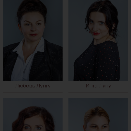
Любовь Лунгу
Инга Лупу