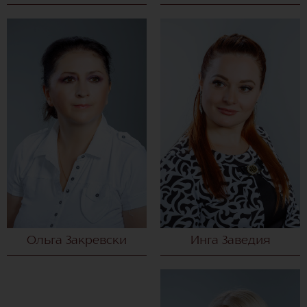
Ольга Закревски
Инга Заведия