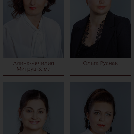
Алина-Чечилия
Ольга Руснак
Митруц-Зама