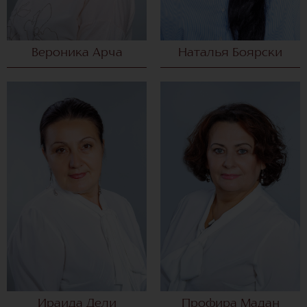
Вероника Арча
Наталья Боярски
Ираида Дели
Профира Мадан