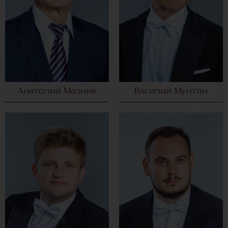
Анатолий Мазник
Василий Мунтян