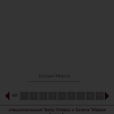
Богдан Мерла
АВГ
1
2
3
4
5
6
7
8
9
10
«Национальный Театр Оперы и Балета "Мария