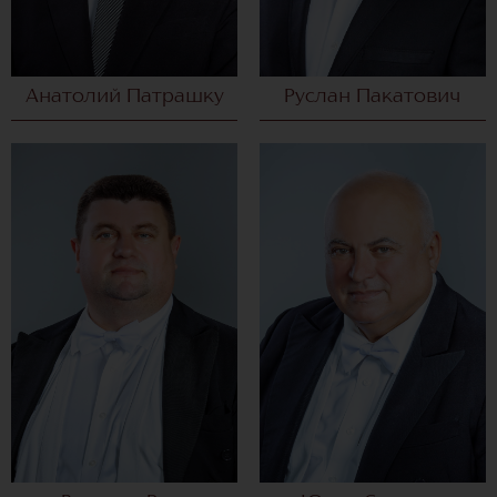
Анатолий Патрашку
Руслан Пакатович