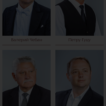
Валерий Чебан
Петру Гуцу