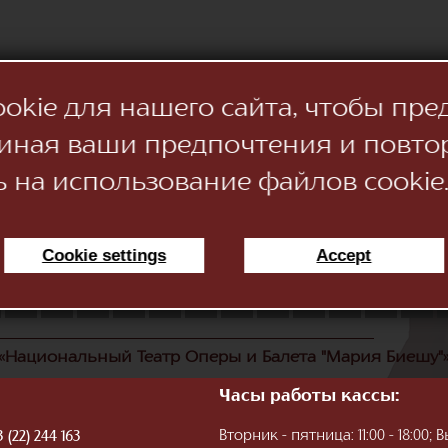
kie для нашего сайта, чтобы пре
иная ваши предпочтения и повто
ь на использование файлов cookie
Cookie settings
Accept
11
12
13
14
15
16
17
18
19
20
21
22
«Национальный Театр Оперы и Балета "Мария Биешу"
Часы работы кассы:
Вторник - пятница: 11:00 - 18:00
 (22) 244 163