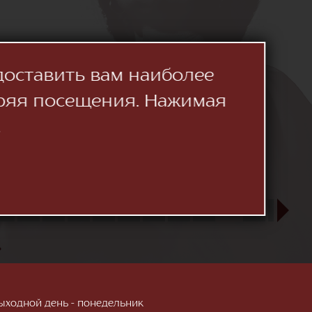
доставить вам наиболее
ряя посещения. Нажимая
.
23
24
25
26
27
28
29
30
31
СЕН
1
2
3
»
; Выходной день - понедельник