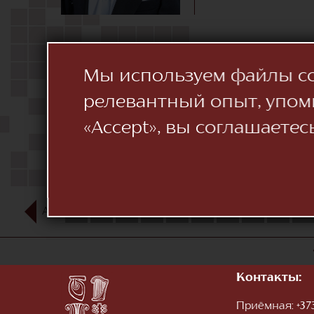
Мы используем файлы coo
релевантный опыт, упом
«Accept», вы соглашаетес
АВГ
1
2
3
4
5
6
7
8
9
10
Контакты:
Приёмная:
+373