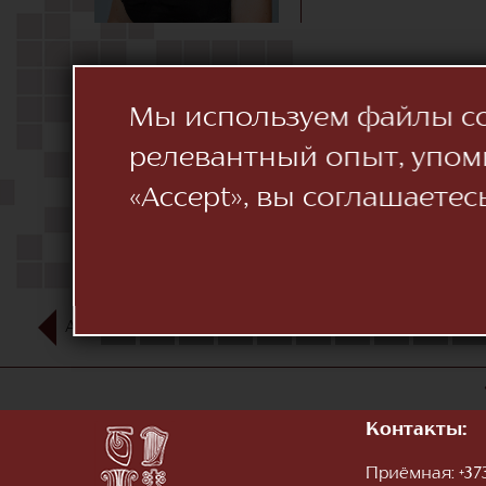
Мы используем файлы coo
релевантный опыт, упом
«Accept», вы соглашаетес
АВГ
1
2
3
4
5
6
7
8
9
10
Контакты:
Приёмная:
+373