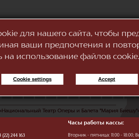
kie для нашего сайта, чтобы пре
иная ваши предпочтения и повто
ь на использование файлов cookie
Cookie settings
Accept
11
12
13
14
15
16
17
18
19
20
21
22
«Национальный Театр Оперы и Балета "Мария Биешу"
Часы работы кассы:
Вторник - пятница: 11:00 - 18:00
 (22) 244 163