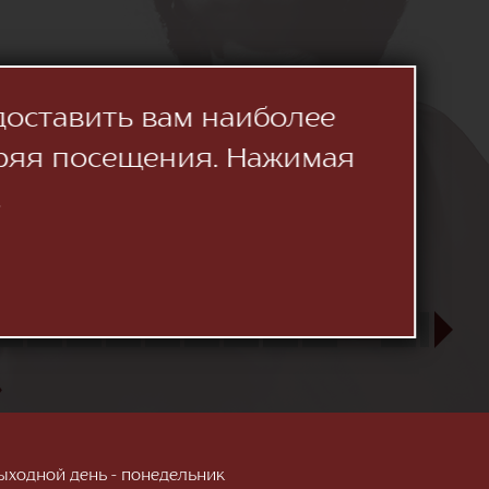
доставить вам наиболее
ряя посещения. Нажимая
.
23
24
25
26
27
28
29
30
31
СЕН
1
2
3
»
; Выходной день - понедельник