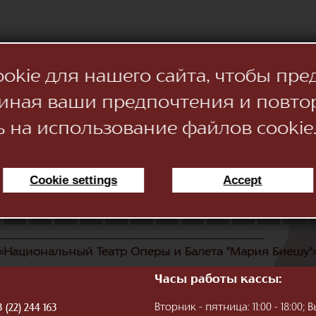
kie для нашего сайта, чтобы пре
иная ваши предпочтения и повто
ь на использование файлов cookie
Cookie settings
Accept
11
12
13
14
15
16
17
18
19
20
21
22
«Национальный Театр Оперы и Балета "Мария Биешу"
Часы работы кассы:
Вторник - пятница: 11:00 - 18:00
 (22) 244 163