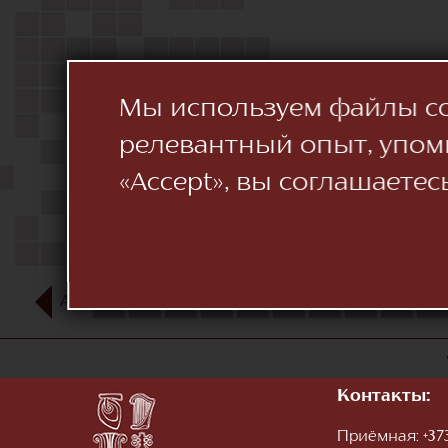
Мы используем файлы coo
релевантный опыт, упом
«Accept», вы соглашаетес
АВГ
1
2
3
4
5
6
7
8
9
10
Контакты:
Приёмная:
+373