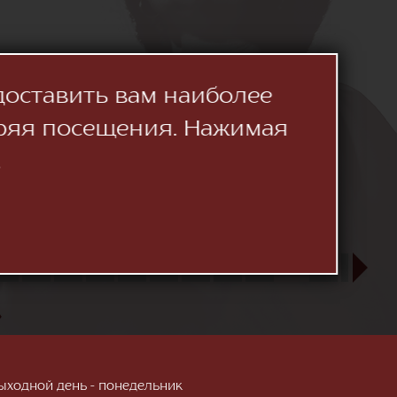
доставить вам наиболее
ряя посещения. Нажимая
.
23
24
25
26
27
28
29
30
31
СЕН
1
2
3
»
; Выходной день - понедельник