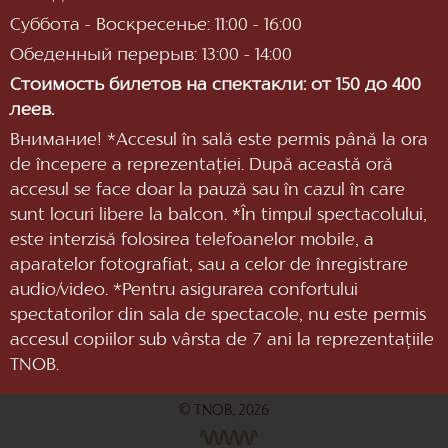
Суббота - Воскресенье: 11:00 - 16:00
Обеденный перерыв: 13:00 - 14:00
Стоимость билетов на спектакли: от 150 до 400
леев.
Внимание! *Accesul în sală este permis până la ora
de începere a reprezentaţiei. După această oră
accesul se face doar la pauză sau în cazul în care
sunt locuri libere la balcon. *În timpul spectacolului,
este interzisă folosirea telefoanelor mobile, a
aparatelor fotografiat, sau a celor de înregistrare
audio/video. *Pentru asigurarea confortului
spectatorilor din sala de spectacole, nu este permis
accesul copiilor sub vârsta de 7 ani la reprezentaţiile
TNOB.
© TNOB, 2026