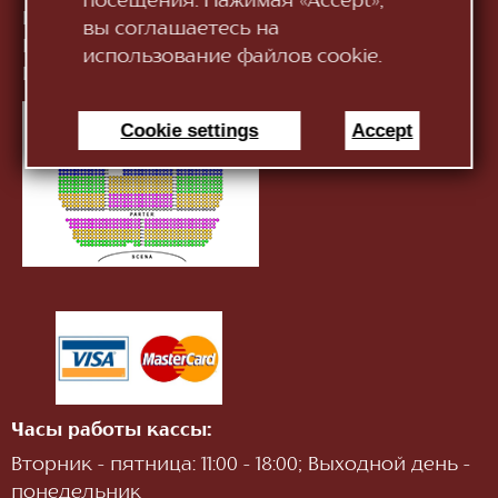
посещения. Нажимая «Accept»,
Приёмная:
+373 (22) 244 163
вы соглашаетесь на
Касса:
+373 (22) 245 104
использование файлов cookie.
Информация:
infotnob2@gmail.com
Cookie settings
Accept
Часы работы кассы:
Вторник - пятница: 11:00 - 18:00; Выходной день -
понедельник