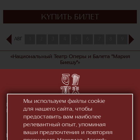
КУПИТЬ БИЛЕТ
АВГ
1
2
3
4
5
6
7
8
9
10
«Национальный Театр Оперы и Балета "Мария
Биешу"»
Мы используем файлы cookie
Молдова, MD-2012, мун. Кишинэу, Бд. Штефан чел
для нашего сайта, чтобы
Маре ши Сфынт, 152
Смотри на карте
предоставить вам наиболее
релевантный опыт, упоминая
ваши предпочтения и повторяя
Контакты: