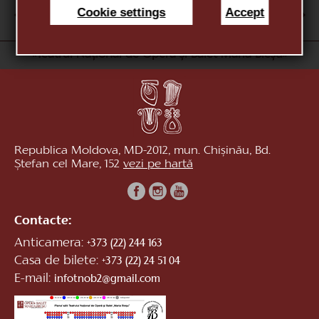
Cookie settings
Accept
AUG
1
2
3
4
5
6
7
8
9
10
«Teatrul Național de Operă și Balet Maria Bieșu»
Republica Moldova, MD-2012, mun. Chișinău, Bd.
Ștefan cel Mare, 152
vezi pe hartă
Contacte:
Anticamera:
+373 (22) 244 163
Casa de bilete:
+373 (22) 24 51 04
E-mail:
infotnob2@gmail.com