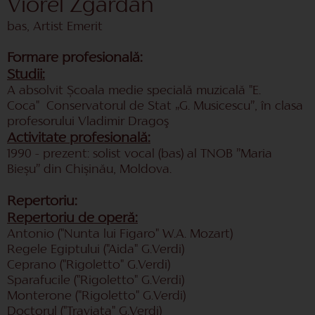
Viorel Zgardan
bas, Artist Emerit
Formare profesională:
Studii:
A absolvit Școala medie specială muzicală "E.
Coca" Conservatorul de Stat „G. Musicescu”, în clasa
profesorului Vladimir Dragoş
Activitate profesională:
1990 - prezent: solist vocal (bas) al TNOB ”Maria
Bieșu” din Chișinău, Moldova.
Repertoriu:
Repertoriu de operă:
Antonio ("Nunta lui Figaro" W.A. Mozart)
Regele Egiptului ("Aida" G.Verdi)
Ceprano ("Rigoletto" G.Verdi)
Sparafucile ("Rigoletto" G.Verdi)
Monterone ("Rigoletto" G.Verdi)
Doctorul ("Traviata" G.Verdi)